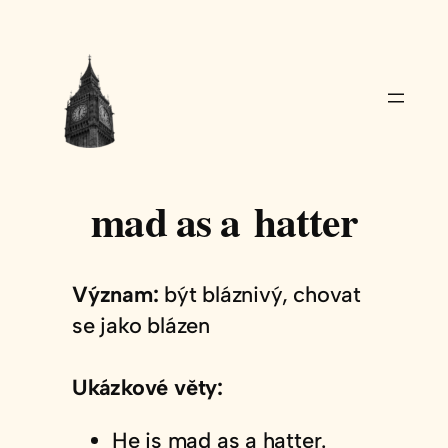
Přeskočit
na
obsah
mad as a hatter
Význam:
být bláznivý, chovat
se jako blázen
Ukázkové věty:
He is mad as a hatter.