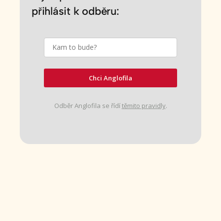
přihlásit k odběru:
Chci Anglofila
Odběr Anglofila se řídí
těmito pravidly
.