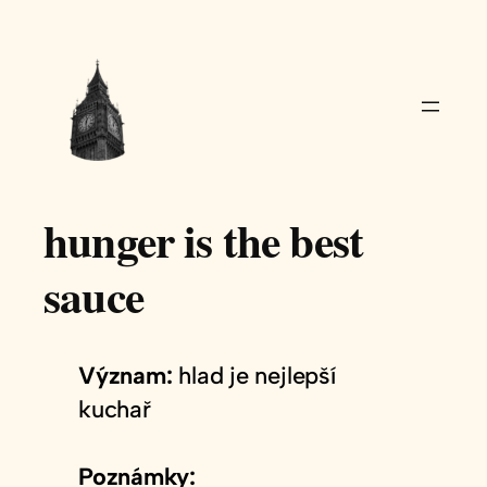
Přeskočit
na
obsah
hunger is the best
sauce
Význam:
hlad je nejlepší
kuchař
Poznámky: