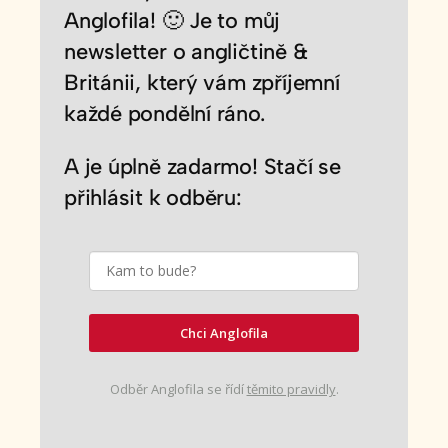
Anglofila! 🙂 Je to můj
newsletter o angličtině &
Británii, který vám zpříjemní
každé pondělní ráno.
A je úplně zadarmo! Stačí se
přihlásit k odběru:
Chci Anglofila
Odběr Anglofila se řídí
těmito pravidly
.