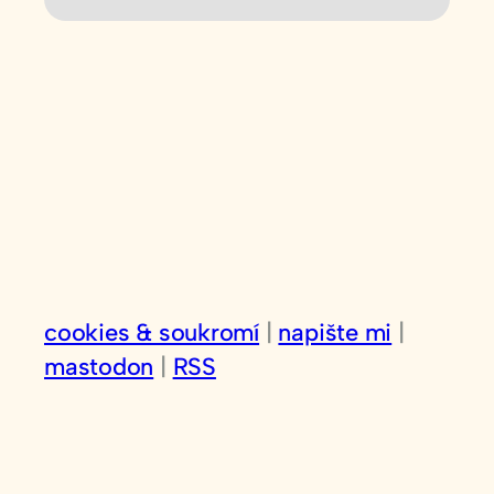
cookies & soukromí
|
napište mi
|
mastodon
|
RSS
HONI SOIT QUI MAL Y PENSE