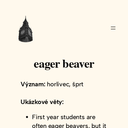
Přeskočit
na
obsah
eager beaver
Význam:
horlivec, šprt
Ukázkové věty:
First year students are
often eager beavers, but it