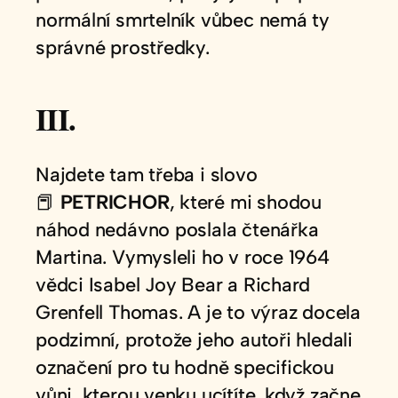
normální smrtelník vůbec nemá ty
správné prostředky.
III.
Najdete tam třeba i slovo
📕
PETRICHOR
, které mi shodou
náhod nedávno poslala čtenářka
Martina. Vymysleli ho v roce 1964
vědci Isabel Joy Bear a Richard
Grenfell Thomas. A je to výraz docela
podzimní, protože jeho autoři hledali
označení pro tu hodně specifickou
vůni, kterou venku ucítíte, když začne