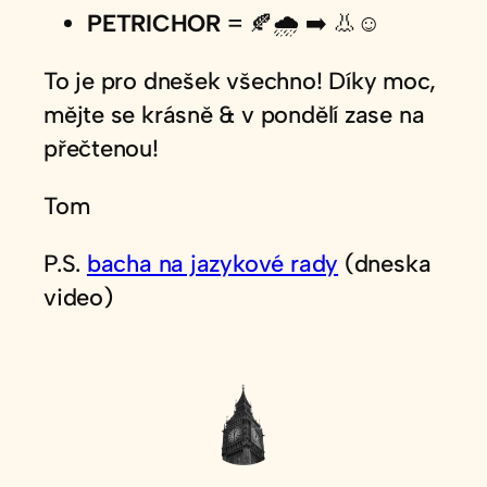
PETRICHOR
= 🍂🌧️ ➡️ 👃☺️
To je pro dnešek všechno! Díky moc,
mějte se krásně & v pondělí zase na
přečtenou!
Tom
P.S.
bacha na jazykové rady
(dneska
video)