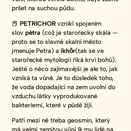
pršet na suchou půdu.
📕
PETRICHOR
vznikl spojením
slov
pétra
(což je starořecky skála —
proto se to slavné skalní město
jmenuje Petra) a
ikhṓr
(tak se ve
starořecké mytologii říká krvi bohů).
Ještě o něco zajímavější je ale to, jak
vzniká ta vůně. Je to důsledek toho,
že voda dopadající na zem uvolní do
vzduchu látky vyprodukované
bakteriemi, které v půdě žijí.
Patří mezi ně třeba geosmin, který
má velmi zemitou vůni & my lidé na