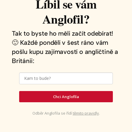
Líbil se vám
Anglofil?
Tak to byste ho měli začít odebírat!
🙂 Každé pondělí v šest ráno vám
pošlu kupu zajímavostí o angličtině a
Británii:
Chci Anglofila
Odběr Anglofila se řídí
těmito pravidly
.