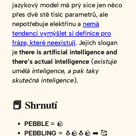
jazykový model má prý sice jen něco
přes dvě stě tisíc parametrů, ale
nepotřebuje elektřinu a
nemá
tendenci vymýšlet si definice pro
fráze, které neexistují
. Jejich slogan
je
there is artificial intelligence and
there’s actual intelligence
(
existuje
umělá inteligence, a pak taky
skutečná inteligence
).
📕 Shrnutí
PEBBLE
= 🪨
PEBBLING
= 🐧🪨🐧🪨 ➡️ 🥰