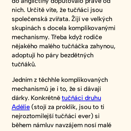
do angličtiny doputovalo právě od
nich. Určitě víte, že tučňáci jsou
společenská zvířata. Žijí ve velkých
skupinách s docela komplikovanými
mechanismy. Třeba když rodiče
nějakého malého tučňáčka zahynou,
adoptují ho páry bezdětných
tučňáků.
Jedním z těchhle komplikovaných
mechanismů je i to, že si dávají
dárky. Konkrétně
tučňáci druhu
Adélie
(stojí za proklik, jsou to ti
nejroztomilejší tučňáci ever) si
během námluv navzájem nosí malé